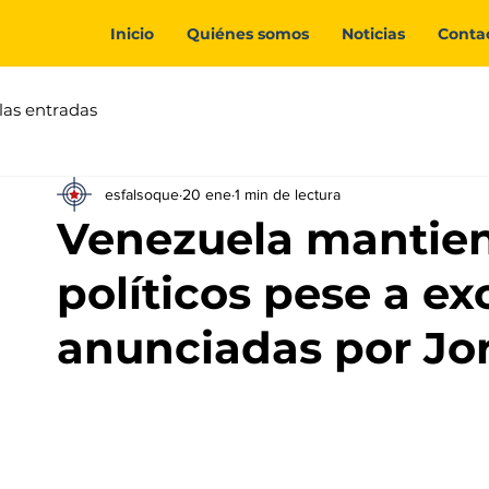
Inicio
Quiénes somos
Noticias
Conta
las entradas
esfalsoque
20 ene
1 min de lectura
Venezuela mantien
políticos pese a e
anunciadas por Jo