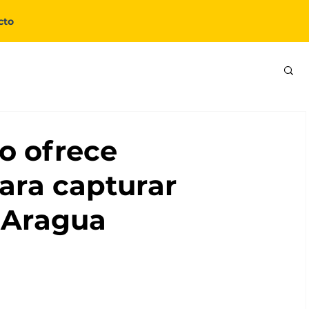
cto
o ofrece
ara capturar
e Aragua