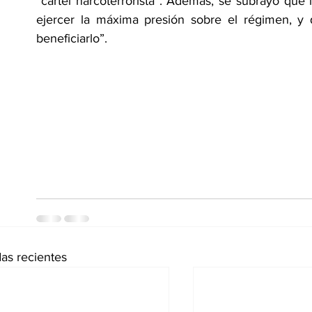
“cartel narcoterrorista”. Además, se subrayó que 
ejercer la máxima presión sobre el régimen, y
beneficiarlo”. 
as recientes