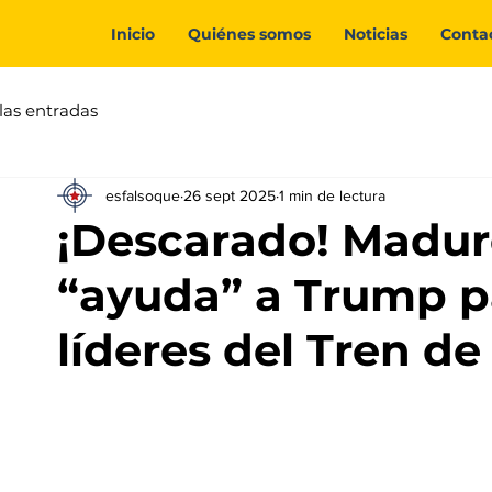
Inicio
Quiénes somos
Noticias
Conta
las entradas
esfalsoque
26 sept 2025
1 min de lectura
¡Descarado! Madur
“ayuda” a Trump p
líderes del Tren d