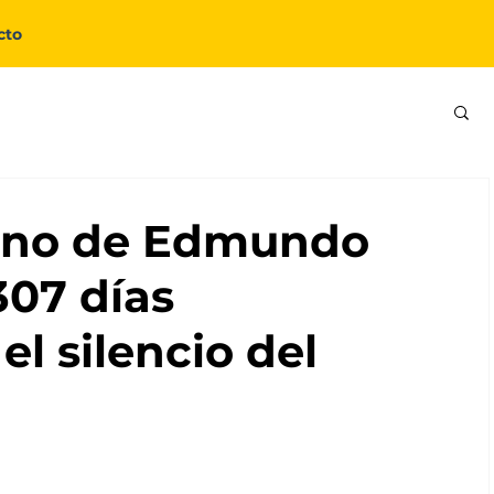
cto
erno de Edmundo
307 días
l silencio del