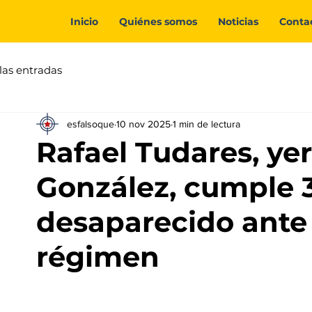
Inicio
Quiénes somos
Noticias
Conta
las entradas
esfalsoque
10 nov 2025
1 min de lectura
Rafael Tudares, y
González, cumple 
desaparecido ante e
régimen