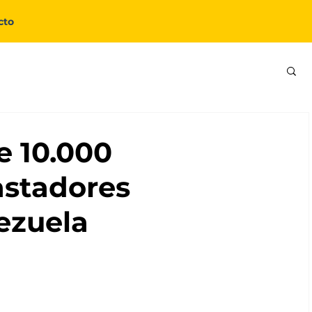
cto
 10.000
astadores
ezuela