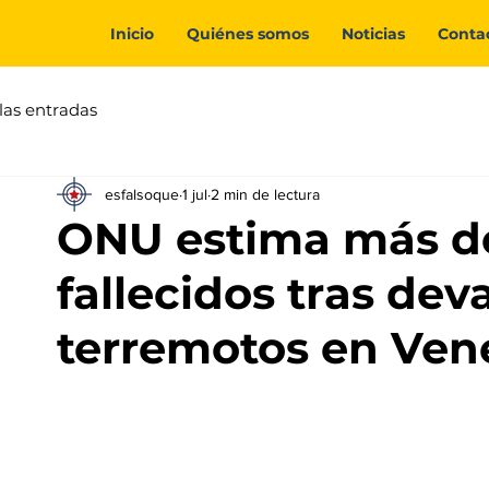
Inicio
Quiénes somos
Noticias
Conta
las entradas
esfalsoque
1 jul
2 min de lectura
ONU estima más de
fallecidos tras dev
terremotos en Ven