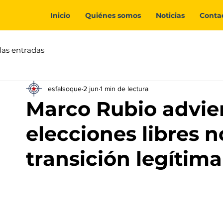
Inicio
Quiénes somos
Noticias
Conta
las entradas
esfalsoque
2 jun
1 min de lectura
Marco Rubio advier
elecciones libres 
transición legítim