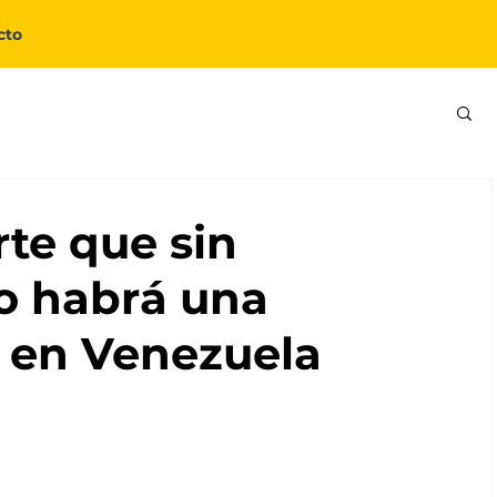
cto
te que sin
no habrá una
a en Venezuela