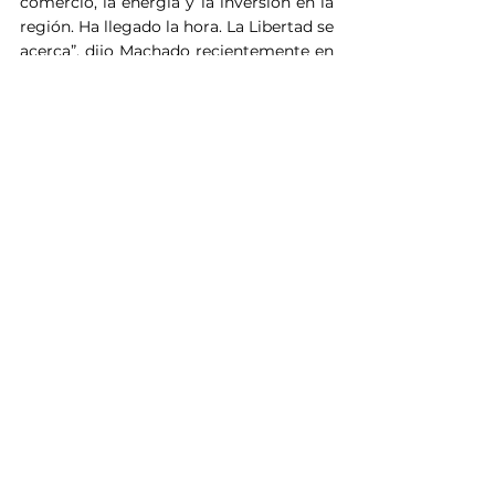
comercio, la energía y la inversión en la 
región. Ha llegado la hora. La Libertad se 
acerca”, dijo Machado recientemente en 
entrevista con Fox News.
Ver todo
Entradas recientes