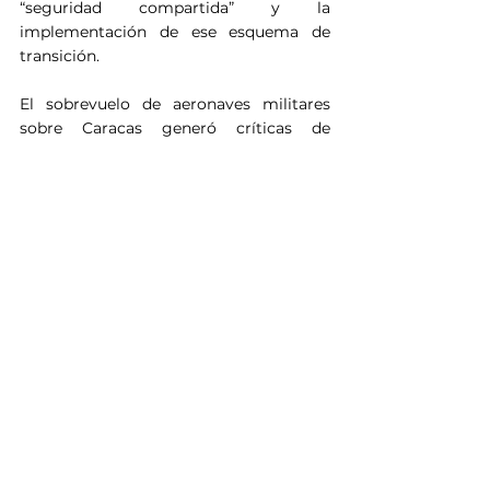
“seguridad compartida” y la 
implementación de ese esquema de 
transición. 
El sobrevuelo de aeronaves militares 
sobre Caracas generó críticas de 
distintos grupos de izquierda, los cuales 
denunciaron una creciente influencia 
militar estadounidense en el país.
Ver todo
Entradas recientes