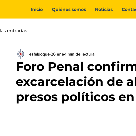
Inicio
Quiénes somos
Noticias
Conta
las entradas
esfalsoque
26 ene
1 min de lectura
Foro Penal confirm
excarcelación de 
presos políticos e