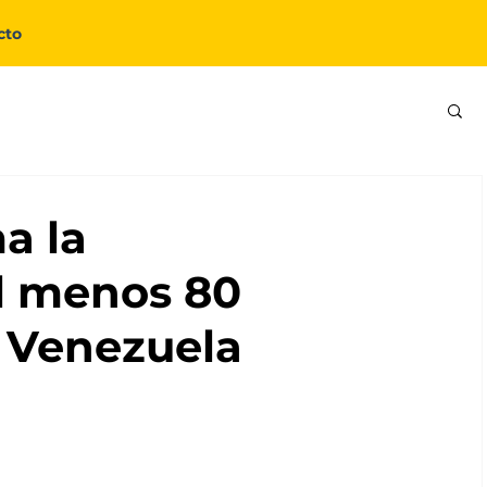
cto
a la
al menos 80
n Venezuela