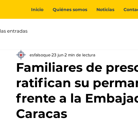
Inicio
Quiénes somos
Noticias
Conta
las entradas
esfalsoque
23 jun
2 min de lectura
Familiares de preso
ratifican su perman
frente a la Embaj
Caracas