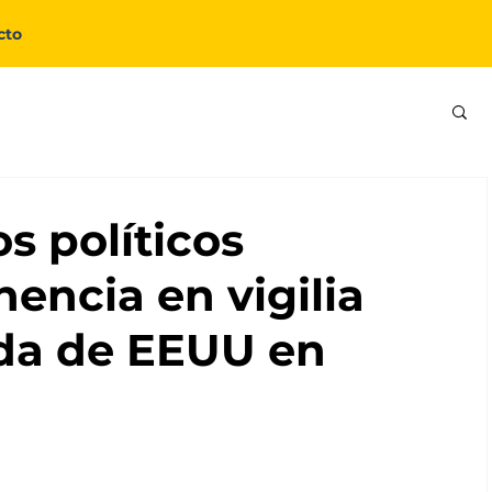
cto
s políticos
encia en vigilia
ada de EEUU en