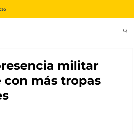
cto
resencia militar
be con más tropas
es