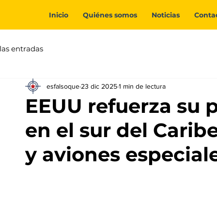
Inicio
Quiénes somos
Noticias
Conta
las entradas
esfalsoque
23 dic 2025
1 min de lectura
EEUU refuerza su p
en el sur del Cari
y aviones especial