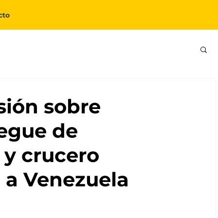
cto
sión sobre
egue de
 y crucero
e a Venezuela