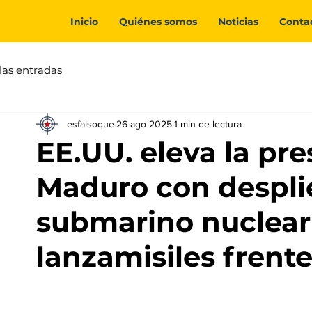
Inicio
Quiénes somos
Noticias
Conta
las entradas
esfalsoque
26 ago 2025
1 min de lectura
EE.UU. eleva la pre
Maduro con despli
submarino nuclear
lanzamisiles frent